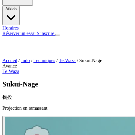
Aïkido
Horaires
Réserver un essai
S'inscrire
Accueil
/
Judo
/
Techniques
/
Te-Waza
/
Sukui-Nage
Avancé
Te-Waza
Sukui-Nage
掬投
Projection en ramassant