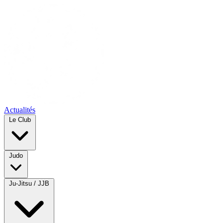
Actualités
Le Club
Judo
Ju-Jitsu / JJB