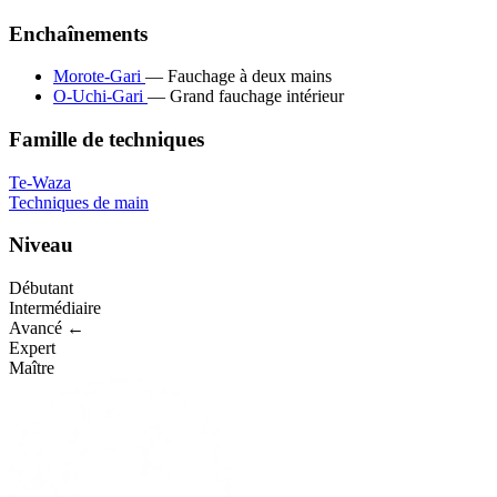
Enchaînements
Morote-Gari
— Fauchage à deux mains
O-Uchi-Gari
— Grand fauchage intérieur
Famille de techniques
Te-Waza
Techniques de main
Niveau
Débutant
Intermédiaire
Avancé ←
Expert
Maître