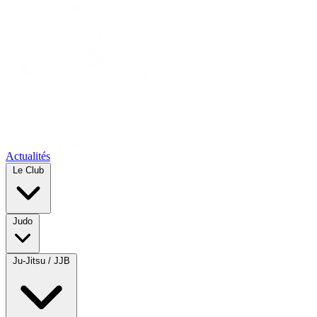
Actualités
Le Club
Judo
Ju-Jitsu / JJB