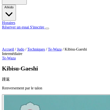
Aïkido
Horaires
Réserver un essai
S'inscrire
Accueil
/
Judo
/
Techniques
/
Te-Waza
/
Kibisu-Gaeshi
Intermédiaire
Te-Waza
Kibisu-Gaeshi
踵返
Renversement par le talon