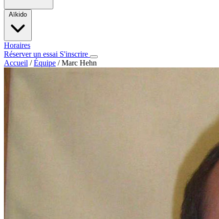
Aïkido
Horaires
Réserver un essai
S'inscrire
Accueil
/
Équipe
/
Marc Hehn