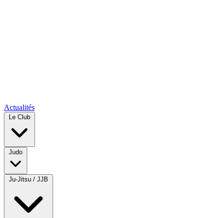
Actualités
Le Club
Judo
Ju-Jitsu / JJB