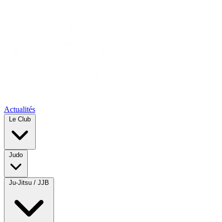
Actualités
Le Club
Judo
Ju-Jitsu / JJB