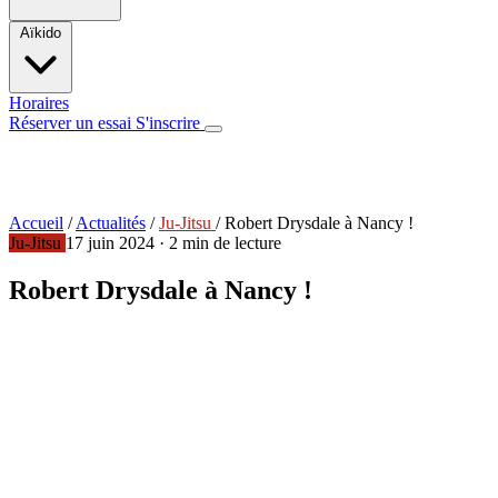
Aïkido
Horaires
Réserver un essai
S'inscrire
Accueil
/
Actualités
/
Ju-Jitsu
/
Robert Drysdale à Nancy !
Ju-Jitsu
17 juin 2024
·
2 min de lecture
Robert Drysdale à Nancy !