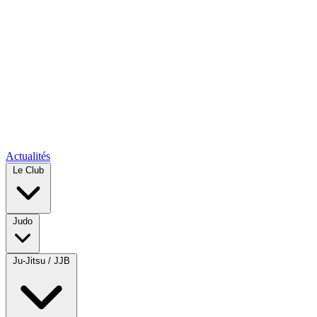
Actualités
Le Club
Judo
Ju-Jitsu / JJB