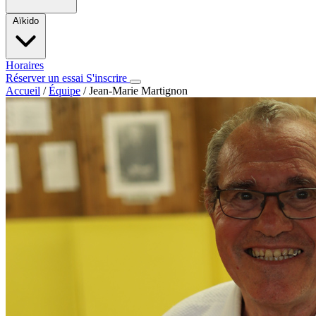
Aïkido
Horaires
Réserver un essai
S'inscrire
Accueil
/
Équipe
/
Jean-Marie Martignon