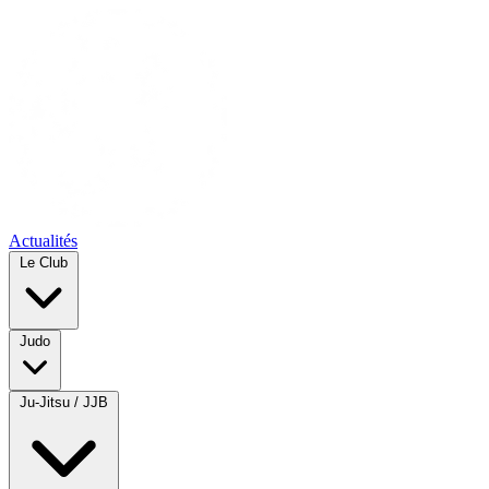
Actualités
Le Club
Judo
Ju-Jitsu / JJB